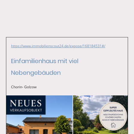
https://www.immobilienscout24.de/expose/168184531#/
Einfamilienhaus mit viel
Nebengebäuden
Chorin- Golzow