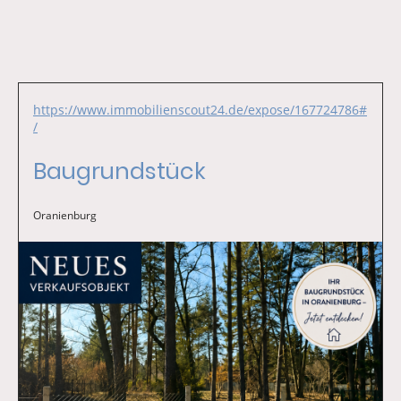
https://www.immobilienscout24.de/expose/167724786#
/
Baugrundstück
Oranienburg